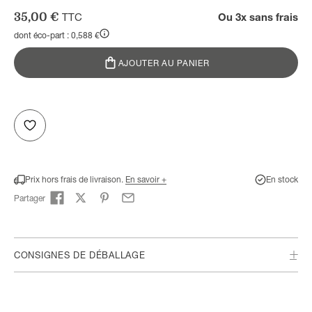
Prix de vente
35,00 €
TTC
Ou 3x sans frais
dont éco-part : 0,588 €
AJOUTER AU PANIER
Prix hors frais de livraison.
En savoir +
En stock
Partager
CONSIGNES DE DÉBALLAGE