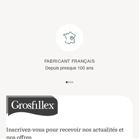
FABRICANT FRANÇAIS
Depuis presque 100 ans
Aller à l'élément 1
Aller à l'élément 2
Aller à l'élément 3
Aller à l'élément 4
Inscrivez-vous pour recevoir nos actualités et
nos offres