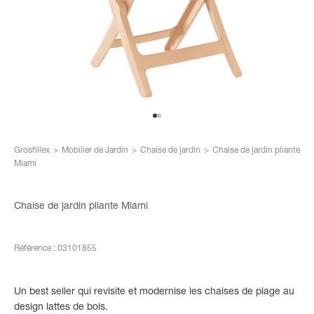
Aller à l'élément 1
Aller à l'élément 2
Grosfillex
>
Mobilier de Jardin
>
Chaise de jardin
>
Chaise de jardin pliante
Miami
Chaise de jardin pliante Miami
Référence : 03101855
Un best seller qui revisite et modernise les chaises de plage au
design lattes de bois.