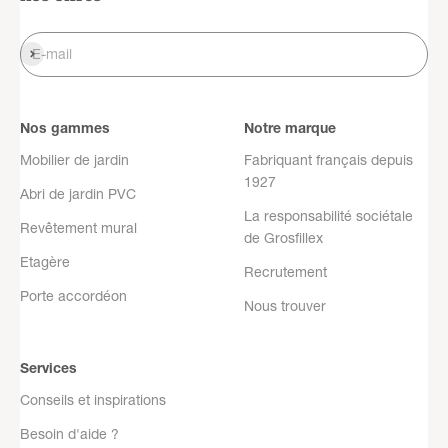
S'inscrire
E-mail
Nos gammes
Notre marque
Mobilier de jardin
Fabriquant français depuis
1927
Abri de jardin PVC
La responsabilité sociétale
Revêtement mural
de Grosfillex
Etagère
Recrutement
Porte accordéon
Nous trouver
Services
Conseils et inspirations
Besoin d'aide ?