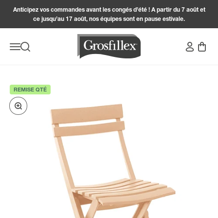
Passer au contenu
Anticipez vos commandes avant les congés d’été ! A partir du 7 août et
ce jusqu’au 17 août, nos équipes sont en pause estivale.
Grosfillex
Connexion
Panier
Menu
Recherche
REMISE QTÉ
Zoomer sur l'image