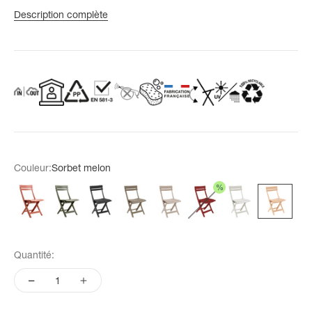
Description complète
Couleur:
Sorbet melon
%
Terracotta
Green forest
Anthracite
Taupe
Lin
Rouge Bossa Nova
Blanc
Sorbet melo
Quantité: