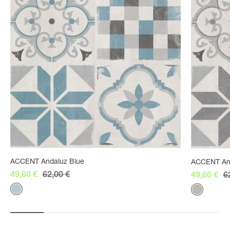
ACCENT Andaluz Blue
ACCENT An
Prix de vente
Prix normal
Prix de ve
P
49,60 €
62,00 €
49,60 €
6
Couleur
Couleur
Gris - bleu
Gris minér