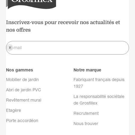
Inscrivez-vous pour recevoir nos actualités et
nos offres
S'inscrire
E-mail
Nos gammes
Notre marque
Mobilier de jardin
Fabriquant français depuis
1927
Abri de jardin PVC
La responsabilité sociétale
Revêtement mural
de Grosfillex
Etagère
Recrutement
Porte accordéon
Nous trouver