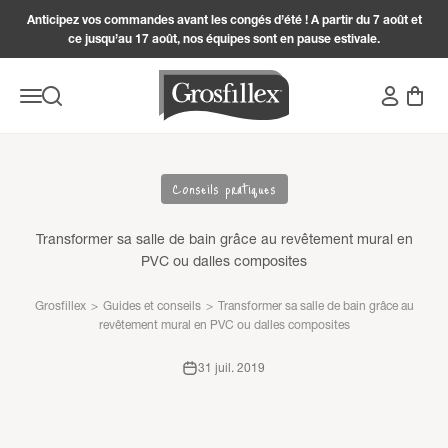
Passer au contenu
Anticipez vos commandes avant les congés d’été ! A partir du 7 août et
ce jusqu’au 17 août, nos équipes sont en pause estivale.
Grosfillex
Connexion
Panier
Menu
Recherche
Conseils pratiques
Transformer sa salle de bain grâce au revêtement mural en
PVC ou dalles composites
Grosfillex
>
Guides et conseils
>
Transformer sa salle de bain grâce au
revêtement mural en PVC ou dalles composites
31 juil. 2019