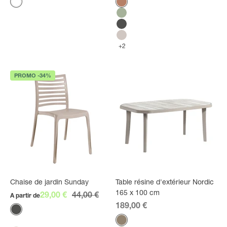
Couleur
Couleur
Blanc
Terracotta
Vert tender
Anthracite
Havane
+2
PROMO -34%
Chaise de jardin Sunday
Table résine d'extérieur Nordic
165 x 100 cm
Prix de vente
Prix normal
29,00 €
44,00 €
A partir de
Prix de vente
189,00 €
Couleur
Anthracite
Couleur
Taupe
Blanc glacier