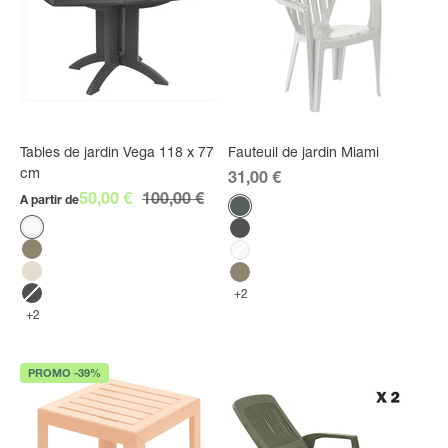
Tables de jardin Vega 118 x 77
Fauteuil de jardin Miami
cm
Prix de vente
31,00 €
Prix de vente
Prix normal
50,00 €
100,00 €
A partir de
Couleur
Vert amazonie
Couleur
Blanc
Anthracite
Taupe
Blanc
Lin
Taupe
+2
Anthracite
+2
PROMO -39%