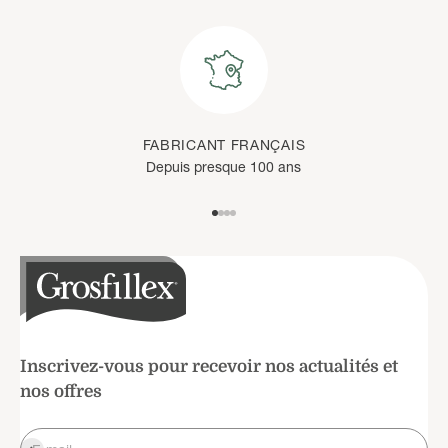
FABRICANT FRANÇAIS
Depuis presque 100 ans
Aller à l'élément 1
Aller à l'élément 2
Aller à l'élément 3
Aller à l'élément 4
Inscrivez-vous pour recevoir nos actualités et
nos offres