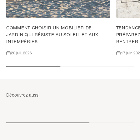
COMMENT CHOISIR UN MOBILIER DE
TENDANCE
JARDIN QUI RÉSISTE AU SOLEIL ET AUX
PRÉPAREZ
INTEMPÉRIES
RENTRER
20 juil. 2026
17 juin 20
Chaises de jardin en résine
Fauteuils d
Découvrez aussi
DÉCOUVRIR
DÉCOUVRI