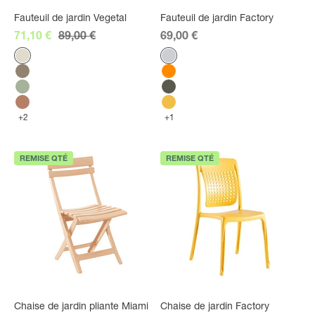
Fauteuil de jardin Vegetal
Fauteuil de jardin Factory
Prix de vente
Prix normal
Prix de vente
71,10 €
89,00 €
69,00 €
Couleur
Couleur
Lin
Gris Platinium
Taupe
Orange
Vert tender
Green forest
Terracotta
Jaune Indien
+2
+1
REMISE QTÉ
REMISE QTÉ
Chaise de jardin pliante Miami
Chaise de jardin Factory