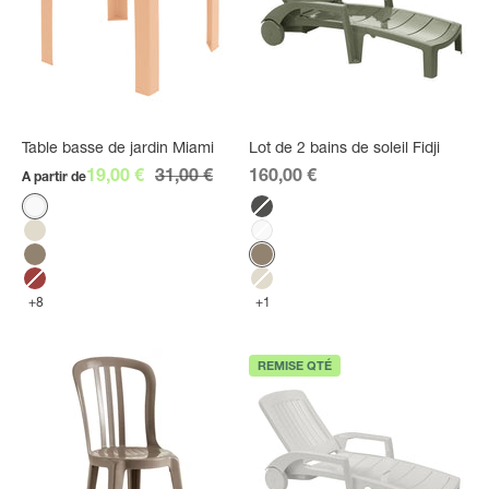
Table basse de jardin Miami
Lot de 2 bains de soleil Fidji
Prix de vente
Prix normal
Prix de vente
19,00 €
31,00 €
160,00 €
A partir de
Couleur
Couleur
Blanc
Anthracite
Lin
Blanc
Taupe
Taupe
Rouge Bossa Nova
Lin
+8
+1
REMISE QTÉ