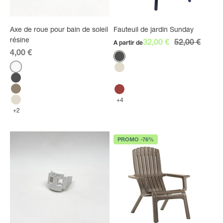
Axe de roue pour bain de soleil
Fauteuil de jardin Sunday
résine
Prix de vente
Prix normal
32,00 €
52,00 €
A partir de
Prix de vente
4,00 €
Couleur
Anthracite
Couleur
Blanc
Lin
Anthracite
Blanc glacier
Taupe
Rouge Bossa Nova
+4
Lin
+2
PROMO -76%