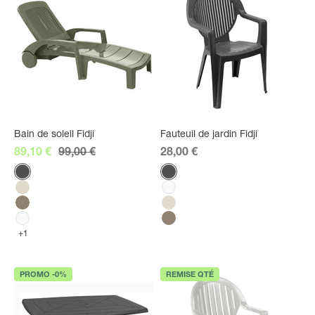
Bain de soleil Fidji
Fauteuil de jardin Fidji
Prix de vente
Prix normal
Prix de vente
89,10 €
99,00 €
28,00 €
Couleur
Couleur
Anthracite
Anthracite
Lin
Blanc
Taupe
Lin
Blanc
Taupe
+1
PROMO -0%
REMISE QTÉ