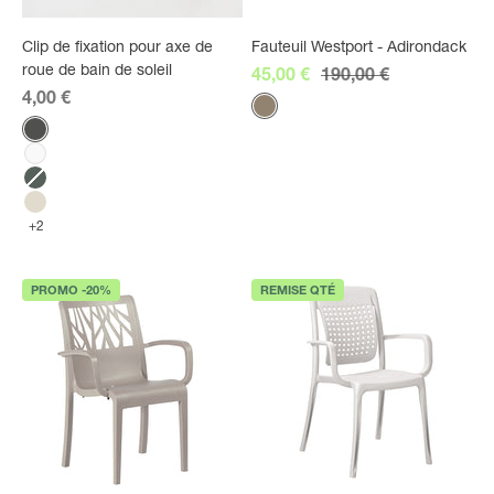
Clip de fixation pour axe de
Fauteuil Westport - Adirondack
roue de bain de soleil
Prix de vente
Prix normal
45,00 €
190,00 €
Prix de vente
4,00 €
Couleur
Taupe
Couleur
Anthracite
Blanc
Vert amazonie
Lin
+2
PROMO -20%
REMISE QTÉ