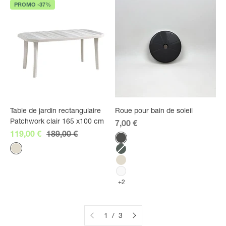
PROMO -37%
Table de jardin rectangulaire
Roue pour bain de soleil
Patchwork clair 165 x100 cm
Prix de vente
7,00 €
Prix de vente
Prix normal
119,00 €
189,00 €
Couleur
Anthracite
Couleur
Lin
Vert amazonie
Lin
Blanc
+2
1 / 3