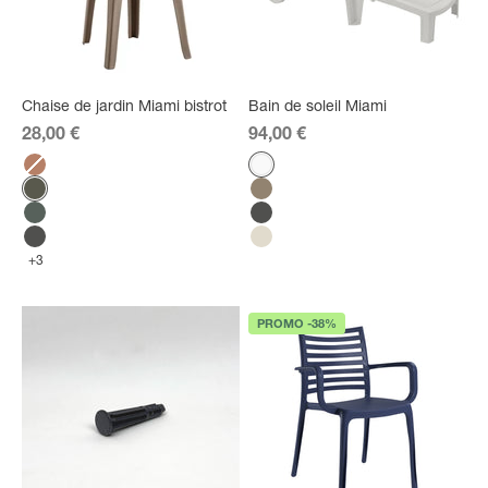
Chaise de jardin Miami bistrot
Bain de soleil Miami
Prix de vente
Prix de vente
28,00 €
94,00 €
Couleur
Couleur
Terracotta
Blanc
Green forest
Taupe
Vert amazonie
Anthracite
Anthracite
Lin
+3
PROMO -38%