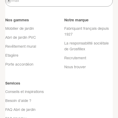
S'inscrire
E-mail
Nos gammes
Notre marque
Mobilier de jardin
Fabriquant français depuis
1927
Abri de jardin PVC
La responsabilité sociétale
Revêtement mural
de Grosfillex
Etagère
Recrutement
Porte accordéon
Nous trouver
Services
Conseils et inspirations
Besoin d'aide ?
FAQ Abri de jardin