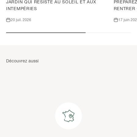
JARDIN QUI RÉSISTE AU SOLEIL ET AUX
PRÉPAREZ
INTEMPÉRIES
RENTRER
20 juil. 2026
17 juin 20
Bains de soleil en résine
Découvrez aussi
DÉCOUVRIR