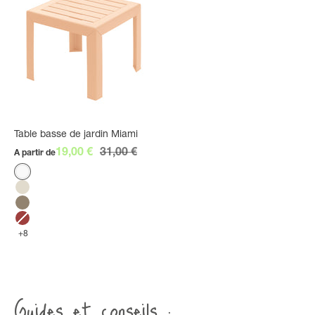
Table basse de jardin Miami
Prix de vente
Prix normal
19,00 €
31,00 €
A partir de
Couleur
Blanc
Lin
Taupe
Rouge Bossa Nova
+8
Guides et conseils :