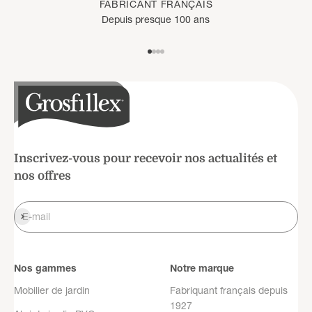
FABRICANT FRANÇAIS
Depuis presque 100 ans
Aller à l'élément 1
Aller à l'élément 2
Aller à l'élément 3
Aller à l'élément 4
Inscrivez-vous pour recevoir nos actualités et
nos offres
S'inscrire
E-mail
Nos gammes
Notre marque
Mobilier de jardin
Fabriquant français depuis
1927