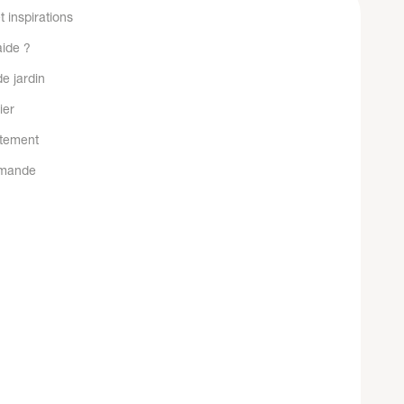
t inspirations
aide ?
e jardin
ier
tement
mande