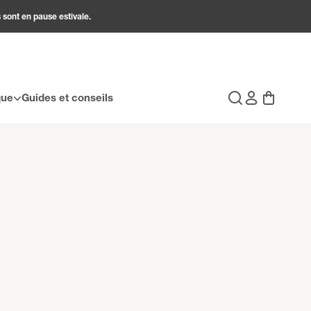
 sont en pause estivale.
Connexion
Panier
que
Guides et conseils
Recherche
liqua. Ut enim ad minim veniam, quis nostrud
lit esse cillum dolore eu fugiat nulla pariatur.