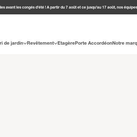
 avant les congés d’été ! A partir du 7 août et ce jusqu’au 17 août, nos équipes
ri de jardin
Revêtement
Etagère
Porte Accordéon
Notre mar
elit, sed do eiusmod tempor incididunt ut labore et dolore magna a
modo consequat. Duis aute irure dolor in reprehenderit in voluptate ve
in culpa qui officia deserunt mollit anim id est laborum.