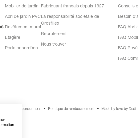
Mobilier de jardin
Fabriquant français depuis 1927
Conseils e
Abri de jardin PVC
La responsabilité sociétale de
Besoin d'
Grosfillex
os
Revêtement mural
FAQ Abri d
Recrutement
Etagère
FAQ Mobil
Nous trouver
Porte accordéon
FAQ Revê
FAQ Com
e vente
Coordonnées
Politique de remboursement
Made by love by Dedi
how
formation