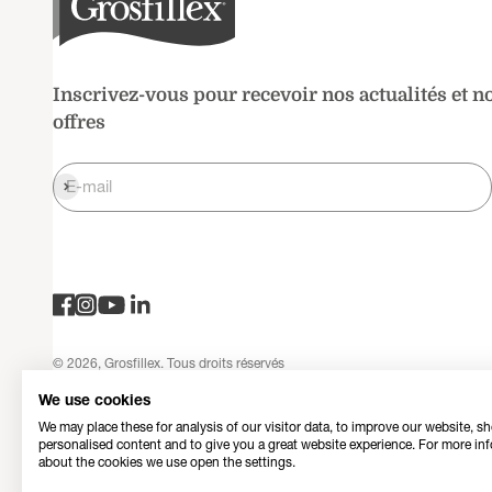
Inscrivez-vous pour recevoir nos actualités et n
offres
S'inscrire
E-mail
© 2026, Grosfillex. Tous droits réservés
Politique de confidentialité
Mentions légales
Conditions générales d
We use cookies
We may place these for analysis of our visitor data, to improve our website, s
personalised content and to give you a great website experience. For more in
about the cookies we use open the settings.