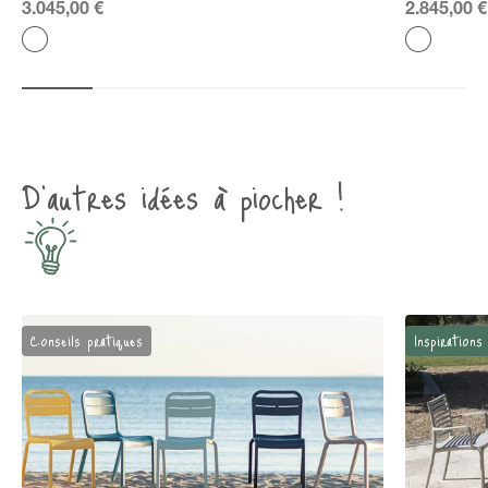
Prix de vente
Prix de ve
3.045,00 €
2.845,00 €
Couleur
Couleur
blanc-liserets gris-vert
Gris-bleu
D’autres idées à piocher !
Conseils pratiques
Inspirations