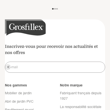
Aller à l'élément 1
Aller à l'élément 2
Aller à l'élément 3
Aller à l'élément 4
Inscrivez-vous pour recevoir nos actualités et
nos offres
S'inscrire
E-mail
Nos gammes
Notre marque
Mobilier de jardin
Fabriquant français depuis
1927
Abri de jardin PVC
La responsabilité sociétale
Revêtement mural