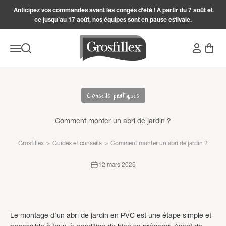
Passer au contenu
Anticipez vos commandes avant les congés d’été ! A partir du 7 août et
ce jusqu’au 17 août, nos équipes sont en pause estivale.
Grosfillex
Connexion
Panier
Menu
Recherche
Conseils pratiques
Comment monter un abri de jardin ?
Grosfillex
>
Guides et conseils
>
Comment monter un abri de jardin ?
12 mars 2026
Le montage d’un abri de jardin en PVC est une étape simple et