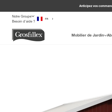
Passer au contenu
Anticipez vos commandes
Notre Groupe
FR
Besoin d'aide ?
Grosfillex
Mobilier de Jardin
Ab