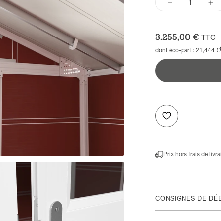
Prix de vente
3.255,00 €
TTC
dont éco-part : 21,444 €
Prix hors frais de livr
CONSIGNES DE DÉ