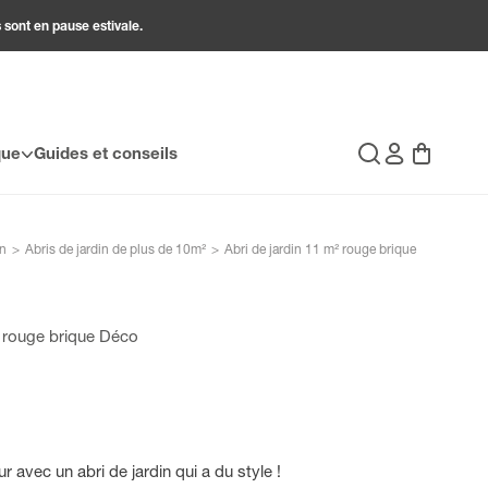
 sont en pause estivale.
Connexion
Panier
que
Guides et conseils
Recherche
in
>
Abris de jardin de plus de 10m²
>
Abri de jardin 11 m² rouge brique
² rouge brique Déco
r avec un abri de jardin qui a du style !