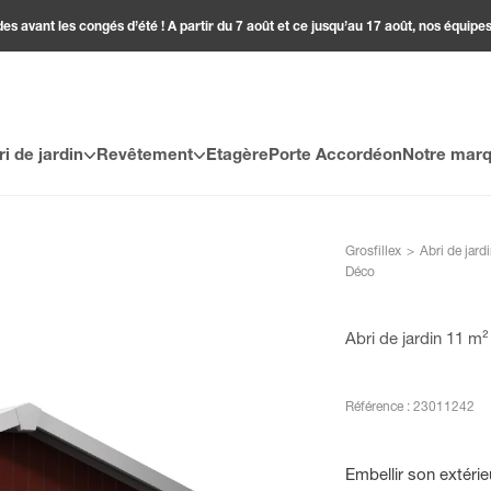
 avant les congés d’été ! A partir du 7 août et ce jusqu’au 17 août, nos équipes
ri de jardin
Revêtement
Etagère
Porte Accordéon
Notre mar
Grosfillex
>
Abri de jard
Déco
Abri de jardin 11 m
Référence : 23011242
Embellir son extérieu