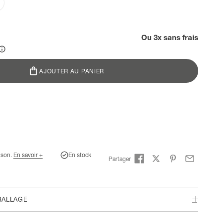
Ou 3x sans frais
AJOUTER AU PANIER
aison.
En savoir +
En stock
Partager
BALLAGE