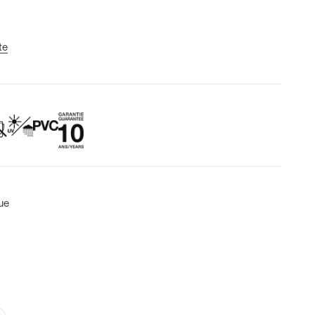
te
ue