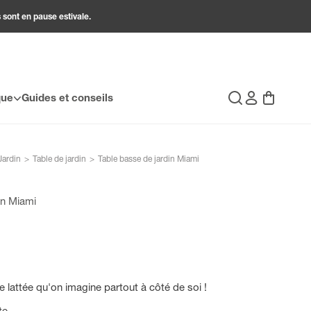
 sont en pause estivale.
Connexion
Panier
que
Guides et conseils
Recherche
Jardin
>
Table de jardin
>
Table basse de jardin Miami
in Miami
e lattée qu'on imagine partout à côté de soi !
te