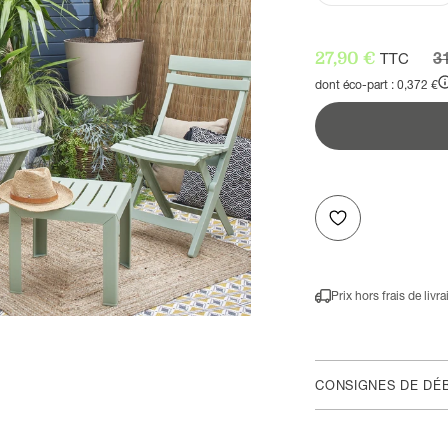
P
Prix de vente
3
27,90 €
TTC
dont éco-part : 0,372 €
Prix hors frais de livr
CONSIGNES DE DÉ