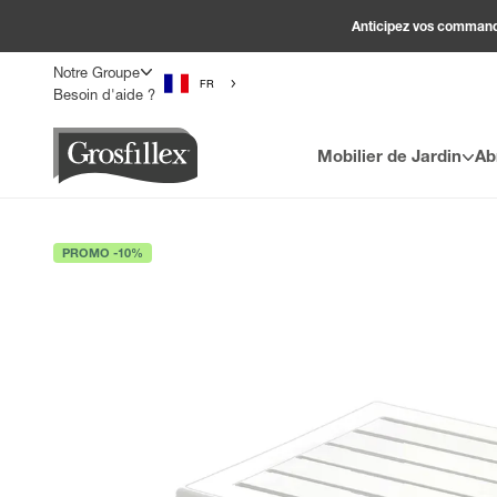
Passer au contenu
Anticipez vos commandes
Notre Groupe
FR
Besoin d'aide ?
Grosfillex
Mobilier de Jardin
Ab
PROMO -10%