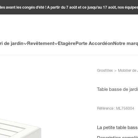
 avant les congés d’été ! A partir du 7 août et ce jusqu’au 17 août, nos équipes
ri de jardin
Revêtement
Etagère
Porte Accordéon
Notre mar
Grosfillex
>
Mobilier de 
Table basse de jard
Référence : ML756004
La petite table bass
Description complè