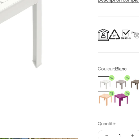
Couleur:
Blanc
%
%
Blanc
Lin
Taup
%
%
Sorbet melon
Fushia
Quantité: