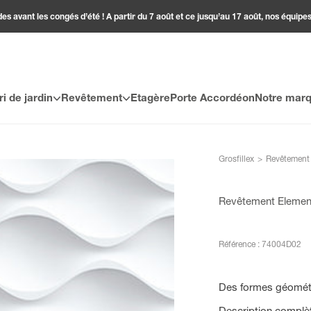
 avant les congés d’été ! A partir du 7 août et ce jusqu’au 17 août, nos équipes
ri de jardin
Revêtement
Etagère
Porte Accordéon
Notre mar
Grosfillex
>
Revêtement
Revêtement Element 
Référence : 74004D02
Des formes géométr
Description complè