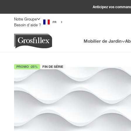
Passer au contenu
Anticipez vos commandes
Notre Groupe
FR
Besoin d'aide ?
Grosfillex
Mobilier de Jardin
Ab
PROMO -25%
FIN DE SÉRIE