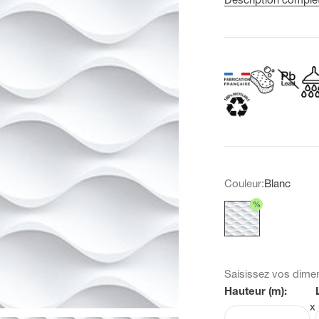
Couleur:
Blanc
%
Blanc
Saisissez vos dime
Hauteur (m):
x