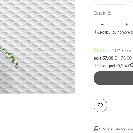
Quantité:
Le calcul du nombre de
Prix de vente
19,22 €
TTC / le m
Prix n
soit 57,00 €
76,00
dont éco-part : 0,216 €
Prix hors frais de livr