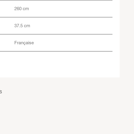
260 cm
37.5 cm
Française
S