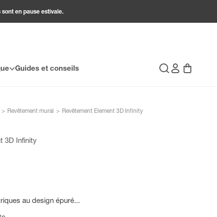
 sont en pause estivale.
Connexion
Panier
que
Guides et conseils
Recherche
>
Revêtement mural
>
Revêtement Element 3D Infinity
3D Infinity
iques au design épuré...
te