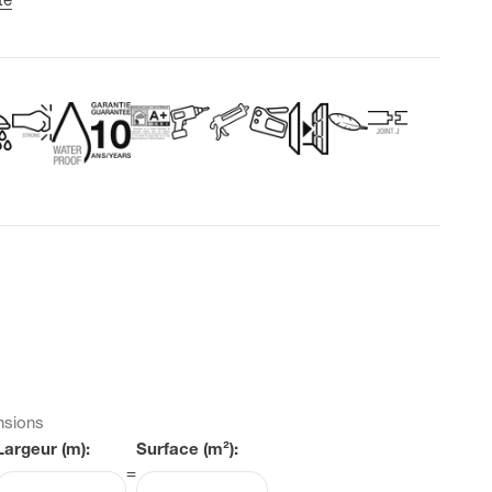
nsions
Largeur (m):
Surface (m²):
=