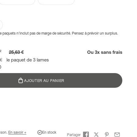
 paquets n’inclut pas de marge de sécurité. Pensez à prévoir un surplus.
²
25,63 €
Ou 3x sans frais
ormal
 €
le paquet de 3 lames
AJOUTER AU PANIER
aison.
En savoir +
En stock
Partager