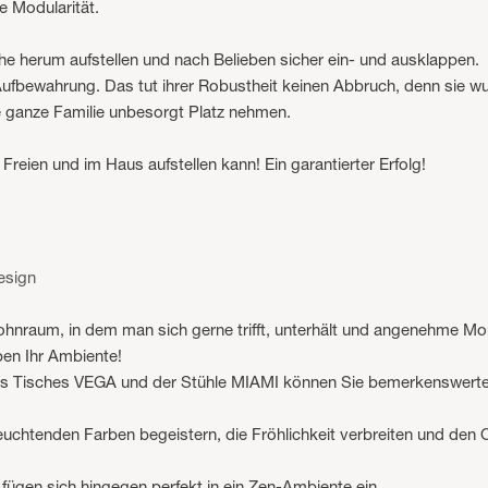
e Modularität.
che herum aufstellen und nach Belieben sicher ein- und ausklappen.
Aufbewahrung. Das tut ihrer Robustheit keinen Abbruch, denn sie wu
e ganze Familie unbesorgt Platz nehmen.
Freien und im Haus aufstellen kann! Ein garantierter Erfolg!
esign
ohnraum, in dem man sich gerne trifft, unterhält und angenehme Mo
ben Ihr Ambiente!
s Tisches VEGA und der Stühle MIAMI können Sie bemerkenswerte E
euchtenden Farben begeistern, die Fröhlichkeit verbreiten und den
fügen sich hingegen perfekt in ein Zen-Ambiente ein.