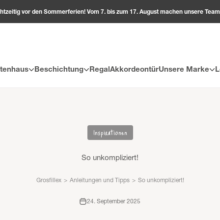
echtzeitig vor den Sommerferien! Vom 7. bis zum 17. August machen unsere Te
tenhaus
Beschichtung
Regal
Akkordeontür
Unsere Marke
L
Inspirationen
So unkompliziert!
Grosfillex
>
Anleitungen und Tipps
>
So unkompliziert!
24. September 2025