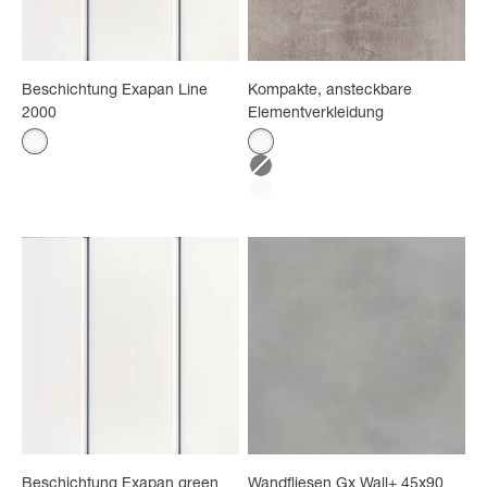
Beschichtung Exapan Line
Kompakte, ansteckbare
2000
Elementverkleidung
Farbe
Farbe
Weiß
Weiß
Anthrazitfarbener Beton
Mattweiß
Beschichtung Exapan green
Wandfliesen Gx Wall+ 45x90