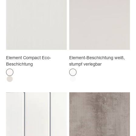
und gleichzeitig ein makelloses und langlebiges Ergebnis
bietet.
Element Compact Eco-
Element-Beschichtung weiß,
Beschichtung
stumpf verlegbar
Farbe
Farbe
Satinweiß
Glänzendes Weiß
Weiß gekalkt
Mattweiß