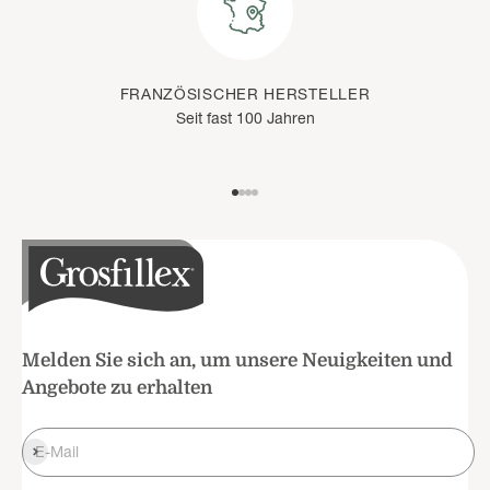
FRANZÖSISCHER HERSTELLER
Seit fast 100 Jahren
Weiter zu Element 1
Weiter zu Element 2
Weiter zu Element 3
Weiter zu Element 4
Melden Sie sich an, um unsere Neuigkeiten und
Angebote zu erhalten
Anmelden
E-Mail