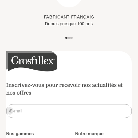
FABRICANT FRANÇAIS
Depuis presque 100 ans
Aller à l'élément 1
Aller à l'élément 2
Aller à l'élément 3
Aller à l'élément 4
Inscrivez-vous pour recevoir nos actualités et
nos offres
S'inscrire
E-mail
Nos gammes
Notre marque