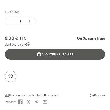
Quantité:
Prix de vente
3,00 €
TTC
Ou 3x sans frais
dont éco-part : €
AJOUTER AU PANIER
Prix hors frais de livraison.
En savoir +
En stock
Partager