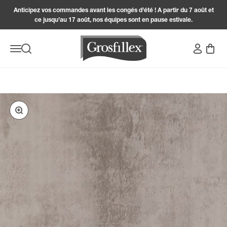
Passer au contenu
Anticipez vos commandes avant les congés d’été ! A partir du 7 août et
ce jusqu’au 17 août, nos équipes sont en pause estivale.
Grosfillex
Connexion
Panier
Menu
Recherche
Zoomer sur l'image