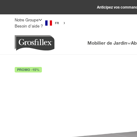
Passer au contenu
Anticipez vos commandes
Notre Groupe
FR
Besoin d'aide ?
Grosfillex
Mobilier de Jardin
Ab
PROMO -15%