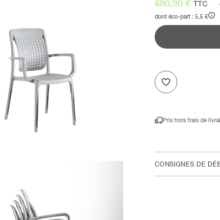
Prix de vente
690,90 €
TTC
dont éco-part : 5,5 €
Prix hors frais de livr
CONSIGNES DE DÉ