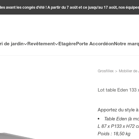
 avant les congés d’été ! A partir du 7 août et ce jusqu’au 17 août, nos équipes
ri de jardin
Revêtement
Etagère
Porte Accordéon
Notre mar
Grosfillex
>
Mobilier de 
Lot table Eden 133 
Apportez du style à 
Table Eden (à mo
L 87 x P133 x H72 
Poids : 18,50 kg