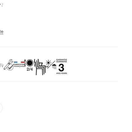
y
:
te