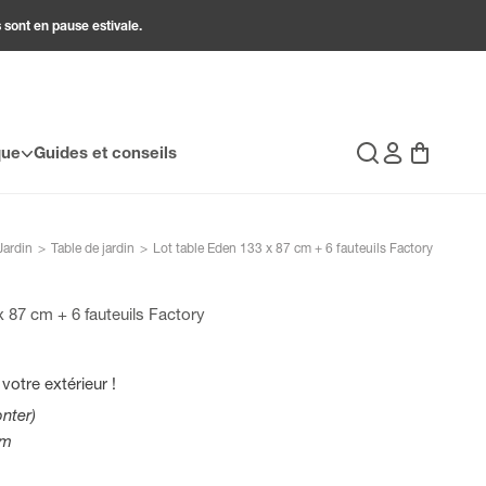
 sont en pause estivale.
Connexion
Panier
que
Guides et conseils
Recherche
Jardin
>
Table de jardin
>
Lot table Eden 133 x 87 cm + 6 fauteuils Factory
x 87 cm + 6 fauteuils Factory
votre extérieur !
nter)
cm