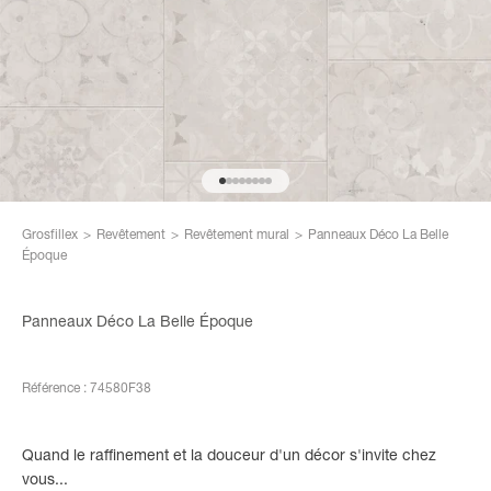
Aller à l'élément 1
Aller à l'élément 2
Aller à l'élément 3
Aller à l'élément 4
Aller à l'élément 5
Aller à l'élément 6
Aller à l'élément 7
Aller à l'élément 8
Grosfillex
>
Revêtement
>
Revêtement mural
>
Panneaux Déco La Belle
Époque
Panneaux Déco La Belle Époque
Référence : 74580F38
Quand le raffinement et la douceur d'un décor s'invite chez
vous...