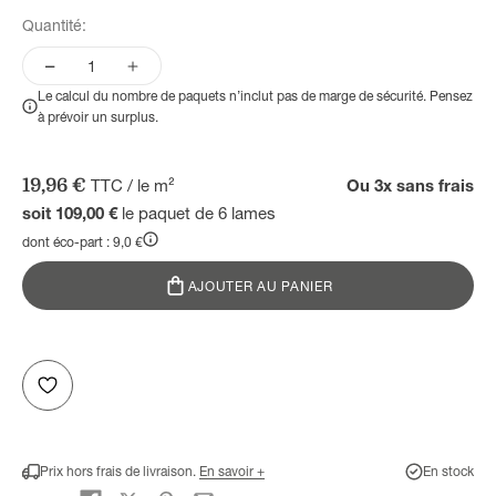
Quantité:
Le calcul du nombre de paquets n’inclut pas de marge de sécurité. Pensez
à prévoir un surplus.
Prix de vente
19,96 €
TTC / le m²
Ou 3x sans frais
soit 109,00 €
le paquet de 6 lames
dont éco-part : 9,0 €
AJOUTER AU PANIER
Prix hors frais de livraison.
En savoir +
En stock