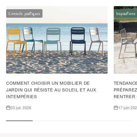
Conseils pratiques
Inspirations
COMMENT CHOISIR UN MOBILIER DE
TENDANCE
JARDIN QUI RÉSISTE AU SOLEIL ET AUX
PRÉPAREZ
INTEMPÉRIES
RENTRER
20 juil. 2026
17 juin 20