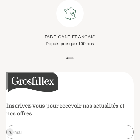
FABRICANT FRANÇAIS
Depuis presque 100 ans
Aller à l'élément 1
Aller à l'élément 2
Aller à l'élément 3
Aller à l'élément 4
Inscrivez-vous pour recevoir nos actualités et
nos offres
S'inscrire
E-mail