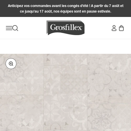
Passer au contenu
Anticipez vos commandes avant les congés d’été ! A partir du 7 août et
ce jusqu’au 17 août, nos équipes sont en pause estivale.
Grosfillex
Connexion
Panier
Menu
Recherche
Zoomer sur l'image