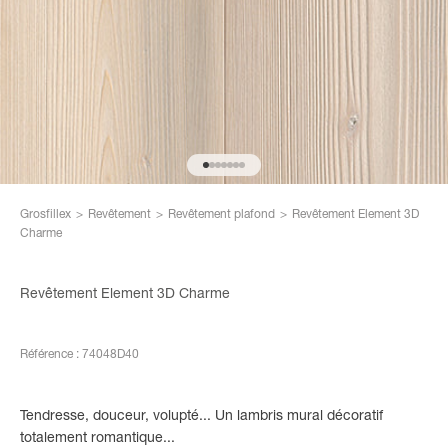
Aller à l'élément 1
Aller à l'élément 2
Aller à l'élément 3
Aller à l'élément 4
Aller à l'élément 5
Aller à l'élément 6
Aller à l'élément 7
Grosfillex
>
Revêtement
>
Revêtement plafond
>
Revêtement Element 3D
Charme
Revêtement Element 3D Charme
Référence : 74048D40
Tendresse, douceur, volupté... Un lambris mural décoratif
totalement romantique...