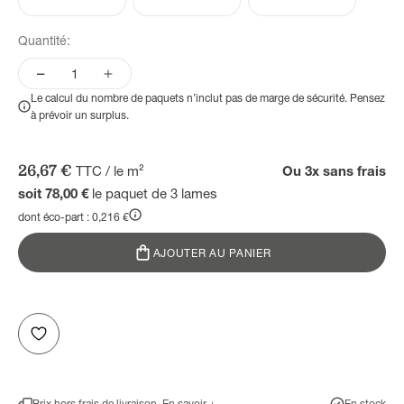
Quantité:
Le calcul du nombre de paquets n’inclut pas de marge de sécurité. Pensez
à prévoir un surplus.
Prix de vente
26,67 €
TTC / le m²
Ou 3x sans frais
soit 78,00 €
le paquet de 3 lames
dont éco-part : 0,216 €
AJOUTER AU PANIER
Prix hors frais de livraison.
En savoir +
En stock