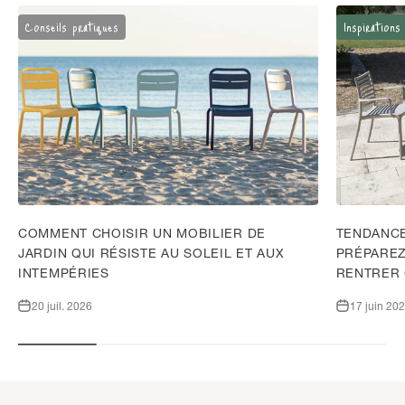
Conseils pratiques
Inspirations
COMMENT CHOISIR UN MOBILIER DE
TENDANCE
JARDIN QUI RÉSISTE AU SOLEIL ET AUX
PRÉPAREZ
INTEMPÉRIES
RENTRER
20 juil. 2026
17 juin 20