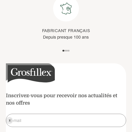
FABRICANT FRANÇAIS
Depuis presque 100 ans
Aller à l'élément 1
Aller à l'élément 2
Aller à l'élément 3
Aller à l'élément 4
Inscrivez-vous pour recevoir nos actualités et
nos offres
S'inscrire
E-mail