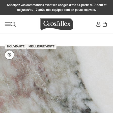
Passer au contenu
Anticipez vos commandes avant les congés d’été ! A partir du 7 août et
ce jusqu’au 17 août, nos équipes sont en pause estivale.
Grosfillex
Connexion
Panier
Menu
Recherche
NOUVEAUTÉ
MEILLEURE VENTE
Zoomer sur l'image