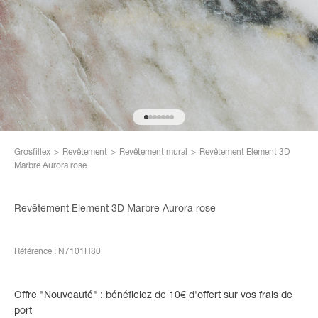
Aller à l'élément 1
Aller à l'élément 2
Aller à l'élément 3
Aller à l'élément 4
Aller à l'élément 5
Aller à l'élément 6
Aller à l'élément 7
Grosfillex
>
Revêtement
>
Revêtement mural
>
Revêtement Element 3D
Marbre Aurora rose
Revêtement Element 3D Marbre Aurora rose
Référence : N7101H80
Offre "Nouveauté" : bénéficiez de 10€ d'offert sur vos frais de
port