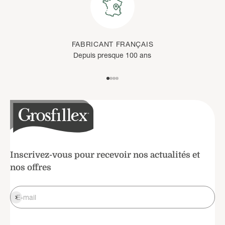
FABRICANT FRANÇAIS
Depuis presque 100 ans
Aller à l'élément 1
Aller à l'élément 2
Aller à l'élément 3
Aller à l'élément 4
Inscrivez-vous pour recevoir nos actualités et
nos offres
S'inscrire
E-mail