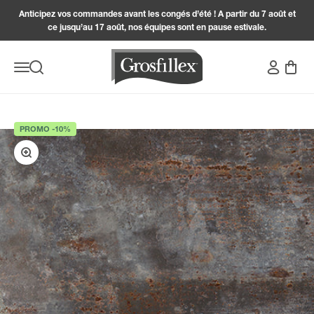
Passer au contenu
Anticipez vos commandes avant les congés d’été ! A partir du 7 août et
ce jusqu’au 17 août, nos équipes sont en pause estivale.
Grosfillex
Connexion
Panier
Menu
Recherche
PROMO -10%
Zoomer sur l'image