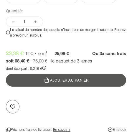
Quantité:
Le calcul du nombre de paquets n’inclut pas de marge de sécurité. Pensez
à prévoir un surplus.
Prix de vente
23,38 €
TTC / le m²
25,98 €
Ou 3x sans frais
Prix normal
soit 68,40 €
76,00 €
le paquet de 3 lames
dont éco-part : 0,216 €
AJOUTER AU PANIER
Prix hors frais de livraison.
En savoir +
En stock