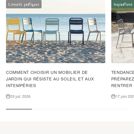
Conseils pratiques
Inspirations
COMMENT CHOISIR UN MOBILIER DE
TENDANCE
JARDIN QUI RÉSISTE AU SOLEIL ET AUX
PRÉPAREZ
INTEMPÉRIES
RENTRER
20 juil. 2026
17 juin 20