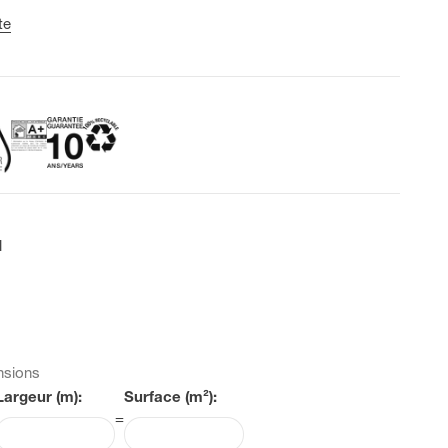
te
l
nsions
Largeur (m):
Surface (m²):
=