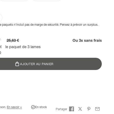
 paquets n’inclut pas de marge de sécurité. Pensez à prévoir un surplus.
²
25,63 €
Ou 3x sans frais
ormal
 €
le paquet de 3 lames
AJOUTER AU PANIER
aison.
En savoir +
En stock
Partager