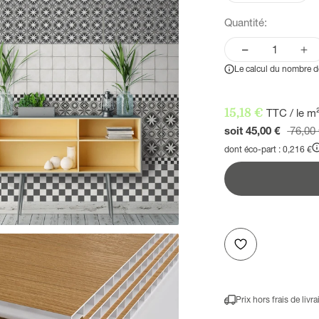
Quantité:
Le calcul du nombre de
Prix de vente
15,18 €
TTC / le m
Prix n
soit 45,00 €
76,00
dont éco-part : 0,216 €
Prix hors frais de livr