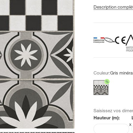
Description complè
Couleur:
Gris minéra
%
Gris minéral
Saisissez vos dime
Hauteur (m):
x