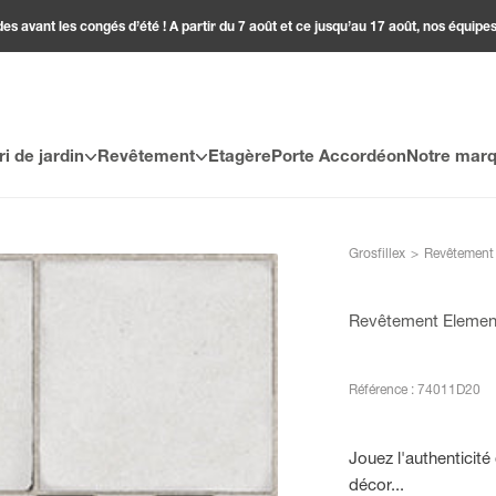
 avant les congés d’été ! A partir du 7 août et ce jusqu’au 17 août, nos équipes
ri de jardin
Revêtement
Etagère
Porte Accordéon
Notre mar
Grosfillex
>
Revêtement
Revêtement Elemen
Référence : 74011D20
Jouez l'authenticit
décor...