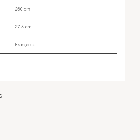
260 cm
37.5 cm
Française
S