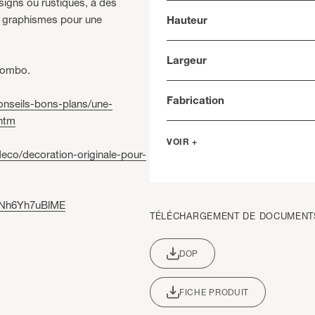
signs ou rustiques, à des
de graphismes pour une
Hauteur
Largeur
 combo.
Fabrication
conseils-bons-plans/une-
.htm
VOIR +
eco/decoration-originale-pour-
=Nh6Yh7uBlME
TÉLÉCHARGEMENT DE DOCUMENT
DOP
FICHE PRODUIT