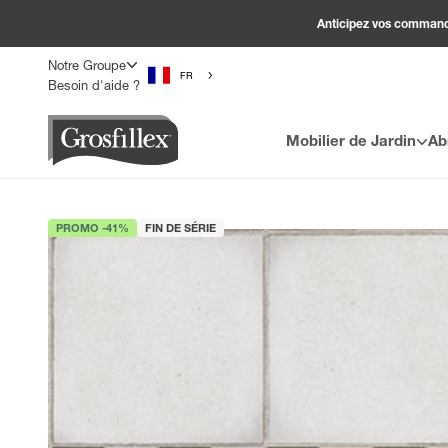
Passer au contenu
Anticipez vos commandes
Notre Groupe
FR
Besoin d'aide ?
Grosfillex
Mobilier de Jardin
Ab
PROMO -41%
FIN DE SÉRIE