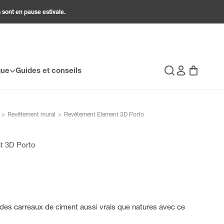
 sont en pause estivale.
Connexion
Panier
que
Guides et conseils
Recherche
>
Revêtement mural
>
Revêtement Element 3D Porto
t 3D Porto
é des carreaux de ciment aussi vrais que natures avec ce