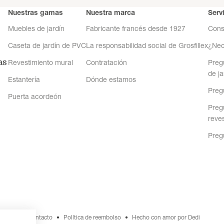
Nuestras gamas
Nuestra marca
Serv
Muebles de jardín
Fabricante francés desde 1927
Cons
Caseta de jardín de PVC
La responsabilidad social de Grosfillex
¿Nec
as
Revestimiento mural
Contratación
Preg
de ja
Estantería
Dónde estamos
Preg
Puerta acordeón
Preg
reve
Preg
Datos de contacto
Política de reembolso
Hecho con amor por Dedi