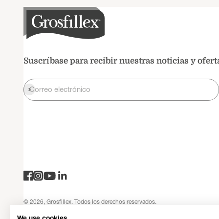
Suscríbase para recibir nuestras noticias y ofert
Registrarse
Correo electrónico
© 2026, Grosfillex. Todos los derechos reservados.
Política de privacidad
Aviso legal
Condiciones generales de venta
We use cookies