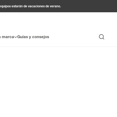
 equipos estarán de vacaciones de verano.
a marca
Guías y consejos
Búsqueda
us superficies con elegancia y modernidad. Fáciles de
z y amplía visualmente su interior. Encontrará una gran
renovación de la estancia que desee remodelar.
 la pintura o al azulejo, al tiempo que ofrecen un
 con buen gusto y simplifican su día a día. Ya sea para
le permite crear un interior personalizado, luminoso y