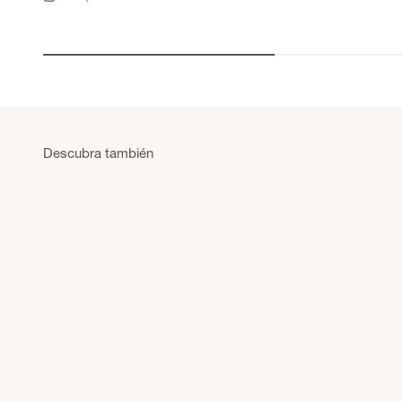
Accesorios Revestimiento mural
Descubra también
DESCUBRIR