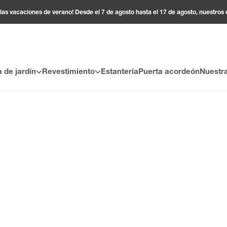
 las vacaciones de verano! Desde el 7 de agosto hasta el 17 de agosto, nuestros
 de jardín
Revestimiento
Estantería
Puerta acordeón
Nuestr
edes y techos con acabado brillante, diseñada para transformar s
oso a sus interiores gracias a su acabado brillante que refleja la lu
 minerales, que se adaptan a todos sus deseos decorativos y a la 
timientos decorativos de PVC constituyen una alternativa práctica a
ombinar estética y funcionalidad, que visten sus paredes o techos
r un techo, el revestimiento decorativo de PVC brillante Grosfillex 