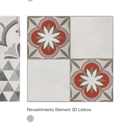
Azulejos Greige
Revestimiento Element 3D Lisboa
Color
Gris mineral