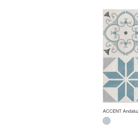
ACCENT Andaluz
Color
Gris - azul