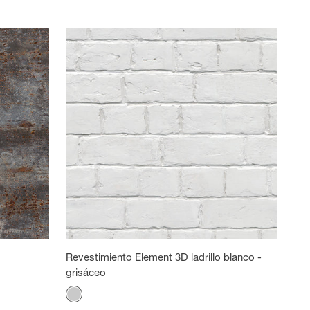
Revestimiento Element 3D ladrillo blanco -
grisáceo
Color
Embriagado