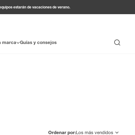
 equipos estarán de vacaciones de verano.
a marca
Guías y consejos
Búsqueda
os. Gracias a su decoración impresa, aportan dinamismo y
e PVC se distingue por su facilidad de instalación y
l ambiente de un interior. ¿Desea un acabado moderno,
 y permiten personalizar sus espacios sin necesidad de
tradicionales, al tiempo que garantizan una gran
zar sus paredes y reflejar su personalidad hasta en los
Ordenar por:
Los más vendidos