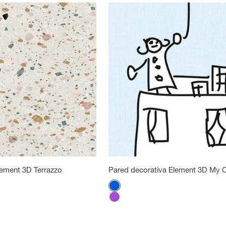
lement 3D Terrazzo
Pared decorativa Element 3D My C
Color
Azul
Violeta