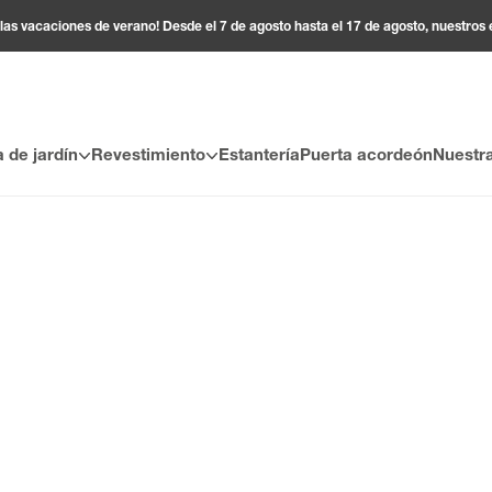
 las vacaciones de verano! Desde el 7 de agosto hasta el 17 de agosto, nuestros
 de jardín
Revestimiento
Estantería
Puerta acordeón
Nuestr
 juego de estilo con los revestimientos murales con efectos gráfic
salón, el dormitorio o incluso el despacho. El revestimiento mural d
e motivos y acabados gráficos que transforman instantáneamente e
es decorativos de PVC para paredes se adaptan a todos los gustos
stimientos murales son una alternativa inteligente a los materiales 
 creará una decoración única, atrevida y moderna, perfecta para real