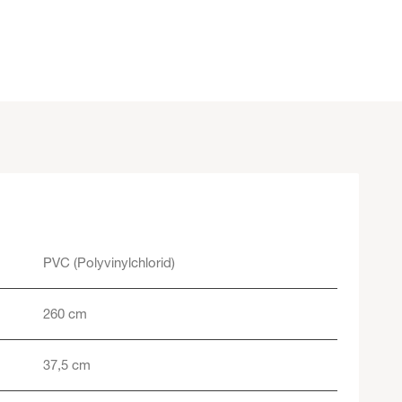
PVC (Polyvinylchlorid)
260 cm
37,5 cm