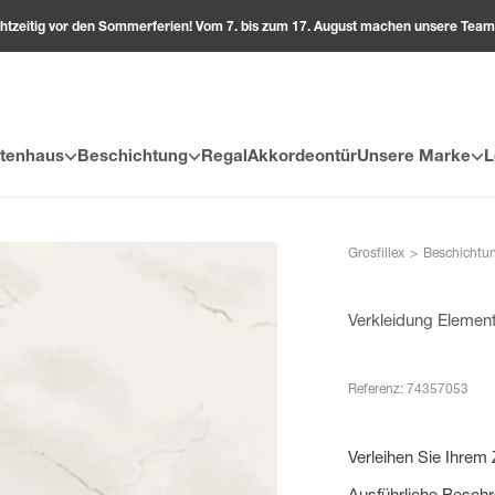
echtzeitig vor den Sommerferien! Vom 7. bis zum 17. August machen unsere Te
tenhaus
Beschichtung
Regal
Akkordeontür
Unsere Marke
L
Grosfillex
>
Beschichtu
Verkleidung Elemen
Referenz: 74357053
Verleihen Sie Ihrem
Ausführliche Besch