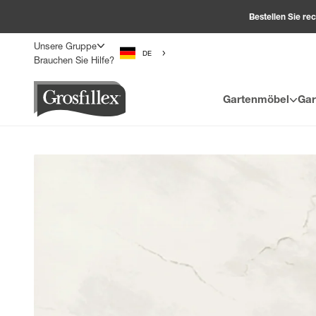
Weiter zum Inhalt
Bestellen Sie r
Unsere Gruppe
DE
Brauchen Sie Hilfe?
Grosfillex
Gartenmöbel
Gar