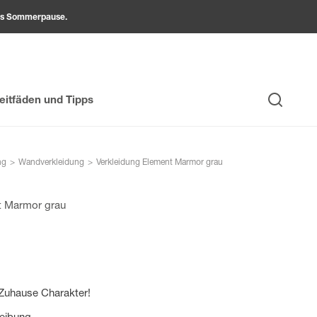
ams Sommerpause.
eitfäden und Tipps
Suche
ng
>
Wandverkleidung
>
Verkleidung Element Marmor grau
t Marmor grau
 Zuhause Charakter!
reibung