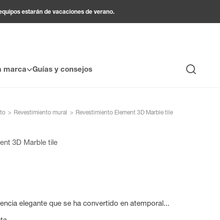
 equipos estarán de vacaciones de verano.
a marca
Guías y consejos
Búsqueda
to
>
Revestimiento mural
>
Revestimiento Element 3D Marble tile
nt 3D Marble tile
encia elegante que se ha convertido en atemporal...
ta