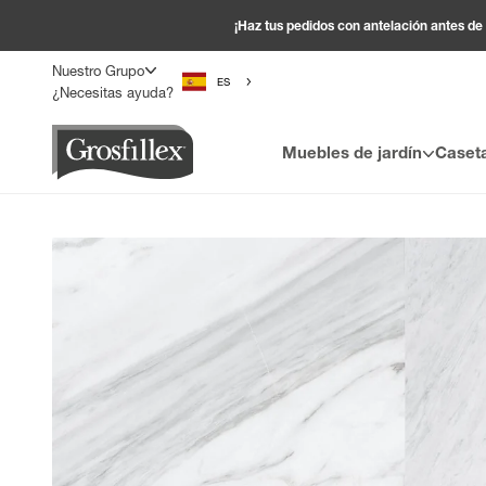
Ir al contenido
¡Haz tus pedidos con antelación antes de
Nuestro Grupo
ES
¿Necesitas ayuda?
Grosfillex
Muebles de jardín
Caseta